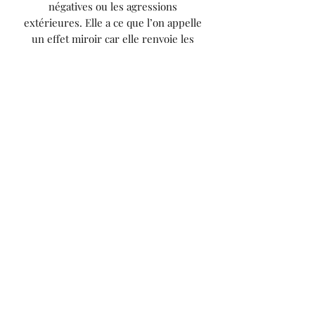
négatives ou les agressions
extérieures. Elle a ce que l’on appelle
un effet miroir car elle renvoie les
mauvaises ondes à son émetteur. Elle
peut aussi protéger les personnes qui
ont trop d’empathie et qui seraient
submergées par les énergies ou les
pensées négatives d’autres personnes
ou même de certains lieux. L’oeil du
tigre permet également d’apporter
plus de confiance en soi et permet de
dépasser ses limites.
Anmeldeformular