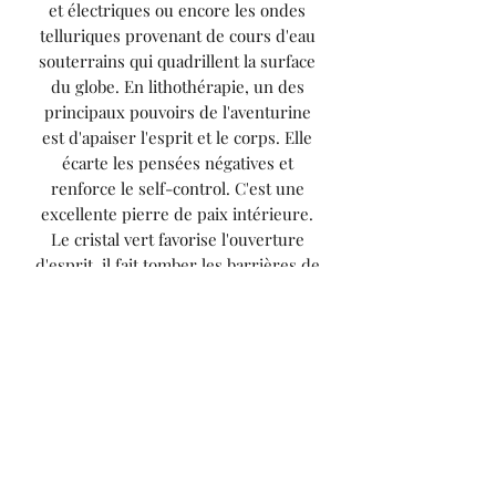
et électriques ou encore les ondes
telluriques provenant de cours d'eau
souterrains qui quadrillent la surface
du globe. En lithothérapie, un des
principaux pouvoirs de l'aventurine
est d'apaiser l'esprit et le corps. Elle
écarte les pensées négatives et
renforce le self-control. C'est une
excellente pierre de paix intérieure.
Le cristal vert favorise l'ouverture
d'esprit, il fait tomber les barrières de
notre esprit et nos aprioris. C'est
donc une pierre à conseiller aux
personnes qui aiment voyager,
découvrir de nouvelles cultures et de
nouvelles façons de penser. C'est une
pierre fine qui favorise la prise de
décision et aide à réaliser les bons
choix lorsque l'on est confronté à
plusieurs alternatives. Elle est très