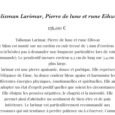
lisman Larimar, Pierre de lune et rune Eih
Precio
156,00 €
Talisman Larimar, Pierre de lune et rune Eihwaz
e bijou est monté sur un cordon en cuir tressé de 3 mm d’environ 
m (n'hésitez pas à demander une longueur particulière lors de vot
mmande). Le pendentif mesure environ 9,5 cm de long sur 3,4 cm
plus large.
 larimar est une pierre apaisante, douce et poétique. Elle représe
l'élégance de l'âme. Sa douce couleur bleue apaise et harmonise le
fférentes énergies physiques, émotionnelles et spirituelles. Elle a
 adopter un état d'esprit positif quelles que soient les circonstance
Elle éloigne les pensées négatives, le chagrin et la morosité. Elle
permet ainsi d'atteindre un sentiment de bien-être et de paix
intérieure. Le larimar est particulièrement recommandé aux
ersonnes qui ont tendance à perdre patience ou à s'énerver. Com