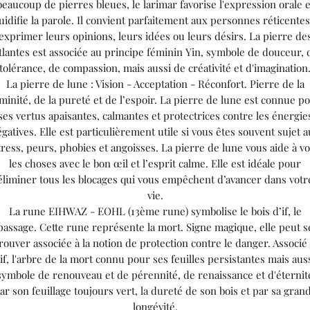
beaucoup de pierres bleues, le larimar favorise l'expression orale e
luidifie la parole. Il convient parfaitement aux personnes réticentes
exprimer leurs opinions, leurs idées ou leurs désirs. La pierre de
tlantes est associée au principe féminin Yin, symbole de douceur, 
tolérance, de compassion, mais aussi de créativité et d'imagination
La pierre de lune : Vision - Acceptation - Réconfort. Pierre de la
minité, de la pureté et de l’espoir. La pierre de lune est connue p
ses vertus apaisantes, calmantes et protectrices contre les énergie
gatives. Elle est particulièrement utile si vous êtes souvent sujet 
tress, peurs, phobies et angoisses. La pierre de lune vous aide à vo
les choses avec le bon œil et l’esprit calme. Elle est idéale pour
éliminer tous les blocages qui vous empêchent d’avancer dans votr
vie.
La rune EIHWAZ - EOHL (13ème rune) symbolise le bois d’if, le
passage. Cette rune représente la mort. Signe magique, elle peut s
rouver associée à la notion de protection contre le danger. Associé
'if, l'arbre de la mort connu pour ses feuilles persistantes mais aus
symbole de renouveau et de pérennité, de renaissance et d'éternit
ar son feuillage toujours vert, la dureté de son bois et par sa gran
longévité.