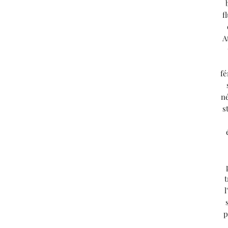
f
A
fé
né
s
t
l
p