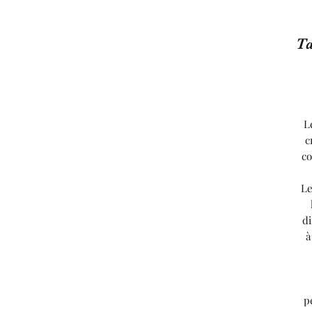
Ta
L
c
co
Le
di
à
p