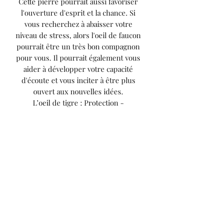
Cette pierre pourrait aussi favoriser
l'ouverture d'esprit et la chance. Si
vous recherchez à abaisser votre
niveau de stress, alors l'oeil de faucon
pourrait être un très bon compagnon
pour vous. Il pourrait également vous
aider à développer votre capacité
d'écoute et vous inciter à être plus
ouvert aux nouvelles idées.
L’oeil de tigre : Protection -
Prospérité - Équilibre. Pierre de
protection par excellence. Véritable
bouclier que ce soit contre les ondes
négatives ou les agressions
extérieures. Elle a ce que l’on appelle
un effet miroir car elle renvoie les
mauvaises ondes à son émetteur. Elle
peut aussi protéger les personnes qui
ont trop d’empathie et qui seraient
submergées par les énergies ou les