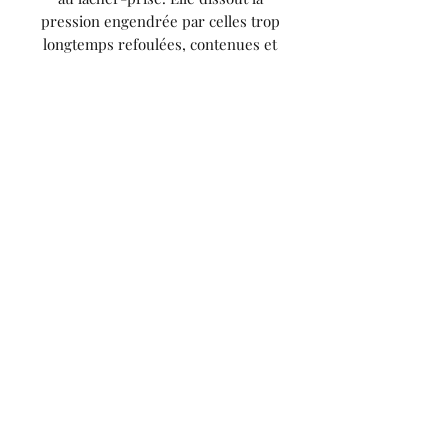
pression engendrée par celles trop
longtemps refoulées, contenues et
renfermées. C’est une pierre qui
permet de faire sauter les barrières.
Elle a le pouvoir de relancer le
système émotionnel lorsque celui-ci a
été trop longtemps inhibé. Cette
pierre apatite bleue améliore la
communication de groupe. Elle donne
plus d’aisance pour s’exprimer et plus
de facilités pour verbaliser nos
pensées.
Formulaire d'abonnement