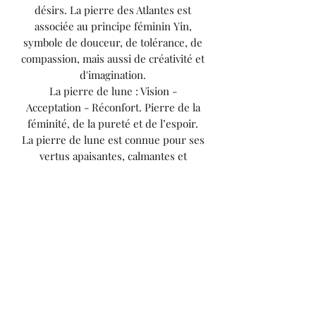
désirs. La pierre des Atlantes est
associée au principe féminin Yin,
symbole de douceur, de tolérance, de
compassion, mais aussi de créativité et
d'imagination.
La pierre de lune : Vision -
Acceptation - Réconfort. Pierre de la
féminité, de la pureté et de l’espoir.
La pierre de lune est connue pour ses
vertus apaisantes, calmantes et
protectrices contre les énergies
négatives. Elle est particulièrement
utile si vous êtes souvent sujet aux
stress, peurs, phobies et angoisses. La
pierre de lune vous aide à voir les
choses avec le bon œil et l’esprit
calme. Elle est idéale pour éliminer
tous les blocages qui vous empêchent
d’avancer dans votre vie.