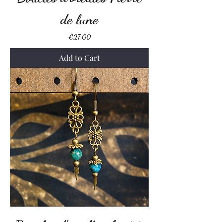
de lune
Price
€27.00
Add to Cart