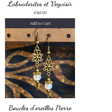
Labradorites et Vegvisir
Price
€165.00
Add to Cart
Boucles d'oreilles Pierre